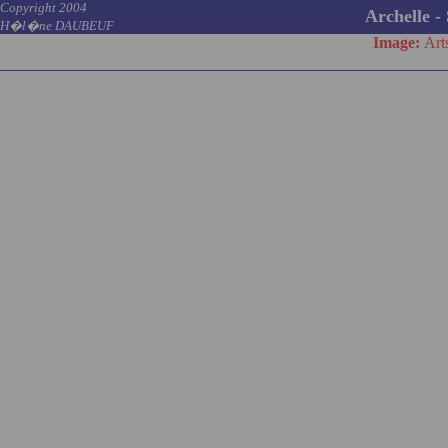
Copyright 2004
Archelle - 
H�l�ne DAUBEUF
Image:
Art