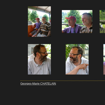
191
192
1
196
197
1
Georges-Marie CHATELAIN